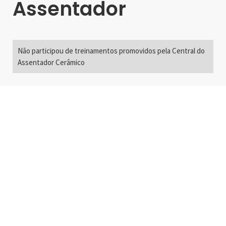
Assentador
Não participou de treinamentos promovidos pela Central do
Assentador Cerâmico
Alameda Santos, 2300
São Paulo, SP - Brasil
01418-200
+55 11 3192-0600