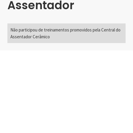
Assentador
Não participou de treinamentos promovidos pela Central do
Assentador Cerâmico
Alameda Santos, 2300
São Paulo, SP - Brasil
01418-200
+55 11 3192-0600