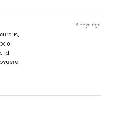
6 days ago
 cursus,
modo
s id
posuere.