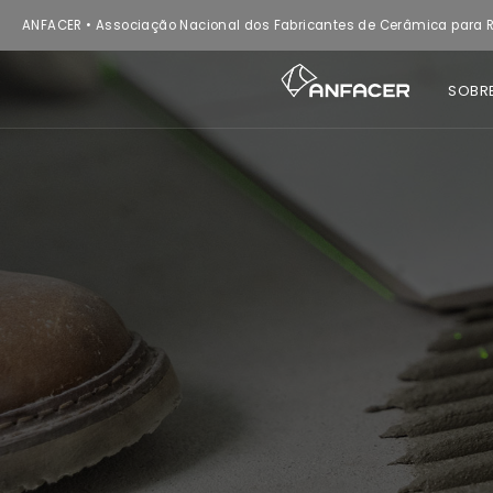
ANFACER • Associação Nacional dos Fabricantes de Cerâmica para R
SOBR