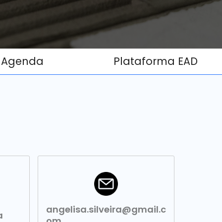
Agenda
Plataforma EAD
angelisa.silveira@gmail.c
a
om