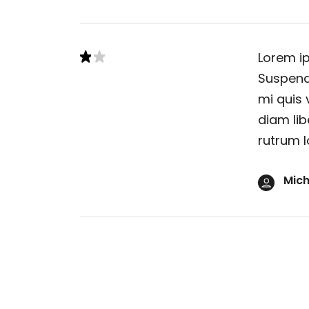
Lorem ip
Suspendi
mi quis 
diam lib
rutrum l
Mich