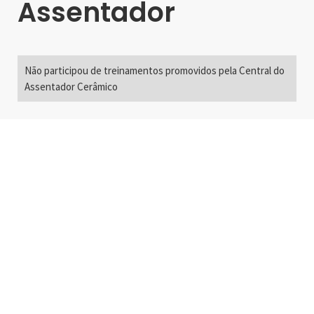
Assentador
Não participou de treinamentos promovidos pela Central do
Assentador Cerâmico
Alameda Santos, 2300
São Paulo, SP - Brasil
01418-200
+55 11 3192-0600