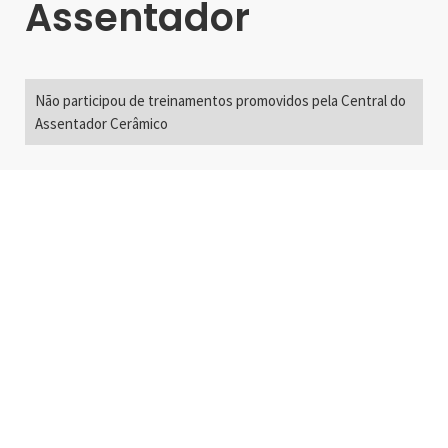
Assentador
Não participou de treinamentos promovidos pela Central do
Assentador Cerâmico
Alameda Santos, 2300
São Paulo, SP - Brasil
01418-200
+55 11 3192-0600