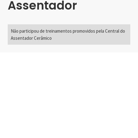
Assentador
Não participou de treinamentos promovidos pela Central do
Assentador Cerâmico
Alameda Santos, 2300
São Paulo, SP - Brasil
01418-200
+55 11 3192-0600