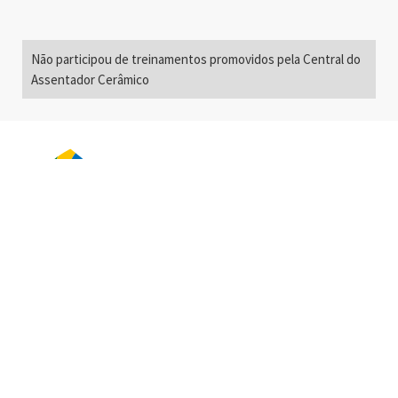
Não participou de treinamentos promovidos pela Central do
Assentador Cerâmico
Alameda Santos, 2300
São Paulo, SP - Brasil
01418-200
+55 11 3192-0600
info@anfacer.org.br