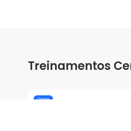
Treinamentos Ce
Online
Treinamento Soluções em 
Colagem com Produtos Te