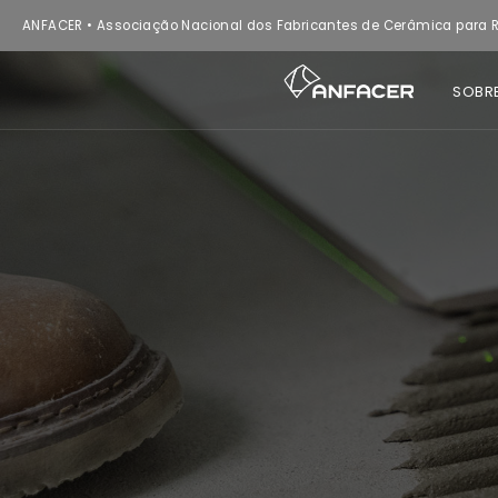
ANFACER • Associação Nacional dos Fabricantes de Cerâmica para R
SOBR