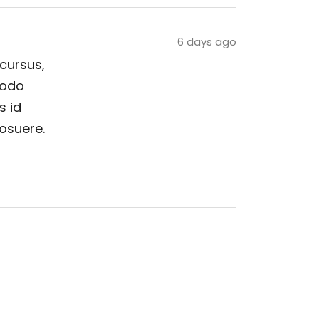
6 days ago
 cursus,
modo
s id
posuere.