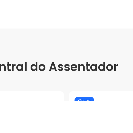
ntral do Assentador
Online
Tratamento e
Tecnologias e P
nax
Asentamento d