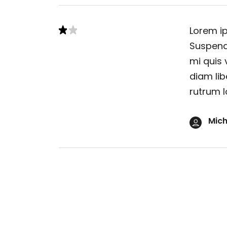
Lorem ip
Suspendi
mi quis 
diam lib
rutrum l
Mich