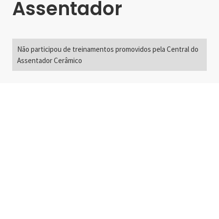
Assentador
Não participou de treinamentos promovidos pela Central do
Assentador Cerâmico
Alameda Santos, 2300
São Paulo, SP - Brasil
01418-200
+55 11 3192-0600