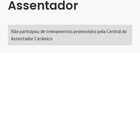
Assentador
Não participou de treinamentos promovidos pela Central do
Assentador Cerâmico
Alameda Santos, 2300
São Paulo, SP - Brasil
01418-200
+55 11 3192-0600