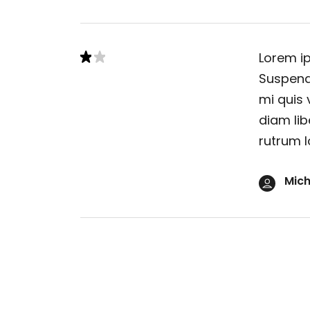
Lorem ip
Suspendi
mi quis 
diam lib
rutrum l
Mich