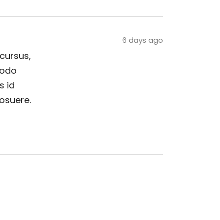
6 days ago
 cursus,
modo
s id
posuere.