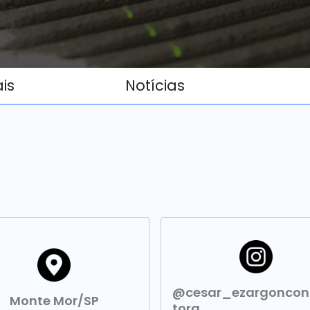
ais
Notícias
@cesar_ezargoncon
Monte Mor/SP
tora