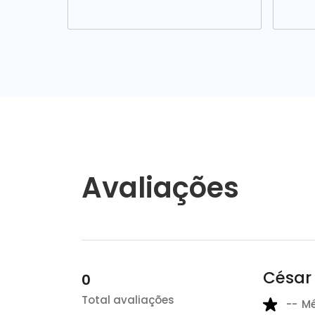
Avaliações
César
0
Total avaliações
--
M