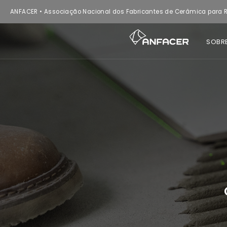
ANFACER • Associação Nacional dos Fabricantes de Cerâmica para R
SOBR