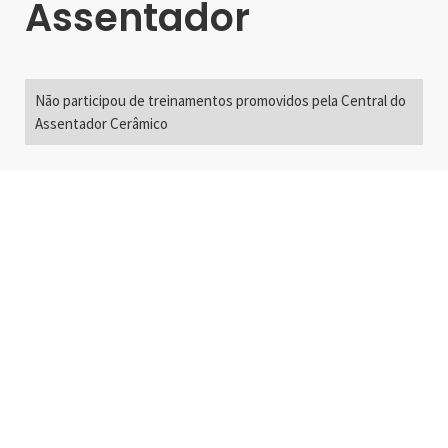
Assentador
Não participou de treinamentos promovidos pela Central do
Assentador Cerâmico
Alameda Santos, 2300
São Paulo, SP - Brasil
01418-200
+55 11 3192-0600