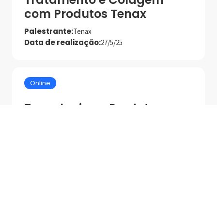
com Produtos Tenax
Palestrante:
Tenax
Data de realização:
27/5/25
Online
Tecnologias e Produtos
MAPEI para Asentamento
de Alto Desempenho
Palestrante:
Mapei
Data de realização:
1/7/25