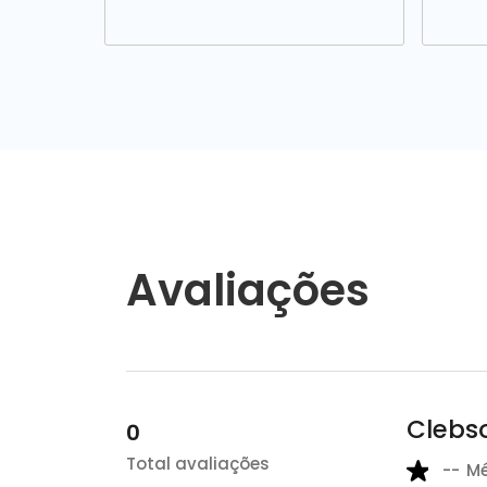
Avaliações
Clebso
0
Total avaliações
--
M