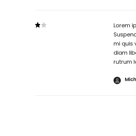
Lorem ip
Suspendi
mi quis 
diam lib
rutrum l
Mich