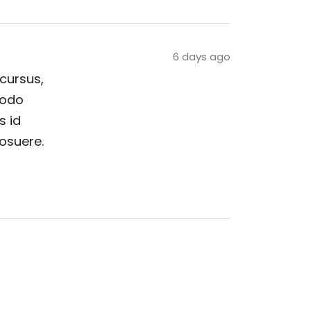
6 days ago
 cursus,
modo
s id
posuere.