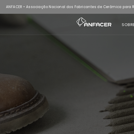
ANFACER • Associação Nacional dos Fabricantes de Cerâmica para R
SOBR