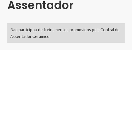
Assentador
Não participou de treinamentos promovidos pela Central do
Assentador Cerâmico
Alameda Santos, 2300
São Paulo, SP - Brasil
01418-200
+55 11 3192-0600