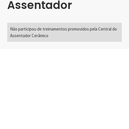
Assentador
Não participou de treinamentos promovidos pela Central do
Assentador Cerâmico
Alameda Santos, 2300
São Paulo, SP - Brasil
01418-200
+55 11 3192-0600