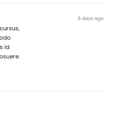
6 days ago
 cursus,
modo
s id
posuere.