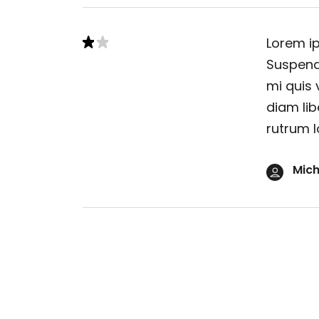
Lorem ip
Suspendi
mi quis 
diam lib
rutrum l
Mich