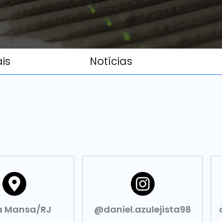
ais
Notícias
a Mansa/RJ
@daniel.azulejista98