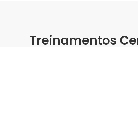
Treinamentos Ce
Online
Tecnologias e Produtos MA
Asentamento de Alto Des
Palestrante:
Mapei
Data de realização:
1/7/25