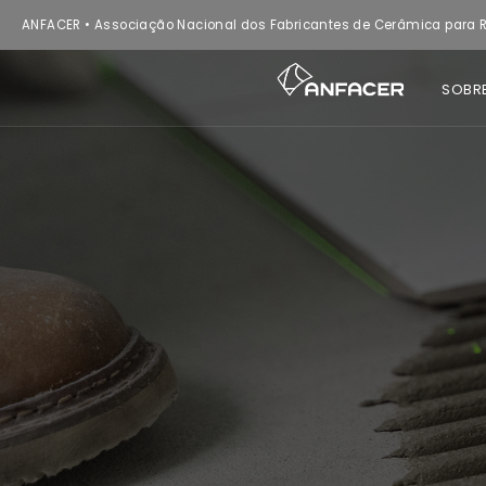
ANFACER • Associação Nacional dos Fabricantes de Cerâmica para R
SOBR