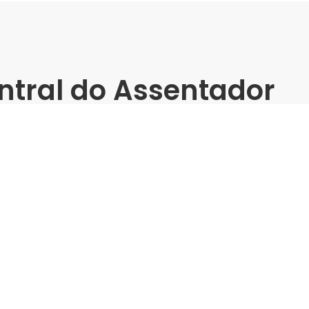
ntral do Assentador
Presencial
PEI para
Gaudi | Galpão
empenho
Treinamento Gr
Indústria | Varejo:
Gaudi | 
Cidade:
Volta Redonda/RJ
Data de realização:
30/7/2