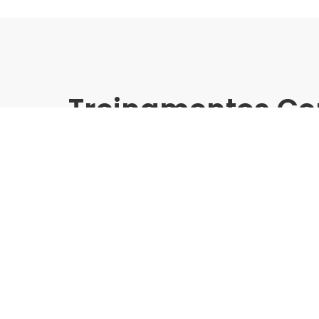
Treinamentos Ce
Online
Tecnologias e Produtos MA
Asentamento de Alto Des
Palestrante:
Mapei
Data de realização:
1/7/25