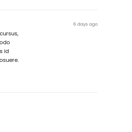
6 days ago
 cursus,
modo
s id
posuere.