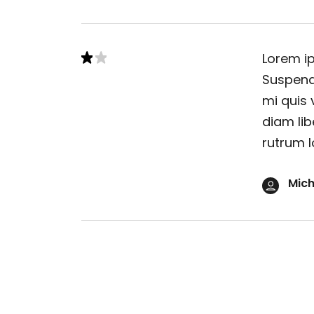
Lorem ip
Suspendi
mi quis 
diam lib
rutrum l
Mich