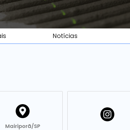
ais
Notícias
Mairiporã/SP