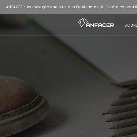
ANFACER • Associação Nacional dos Fabricantes de Cerâmica para R
SOBR