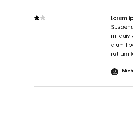
Lorem ip
Suspendi
mi quis 
diam lib
rutrum l
Mich