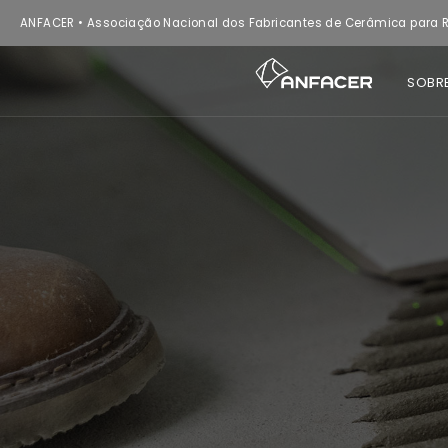
ANFACER • Associação Nacional dos Fabricantes de Cerâmica para R
SOBR