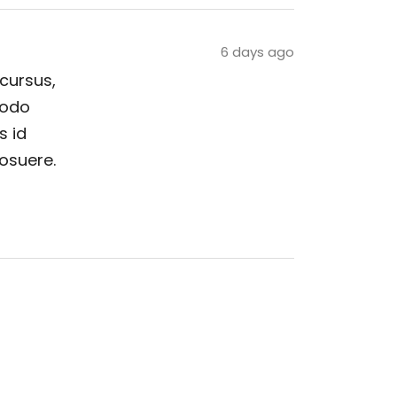
6 days ago
 cursus,
modo
s id
posuere.