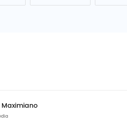
l Maximiano
édia