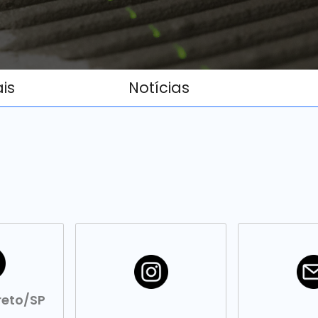
ais
Notícias
reto/SP