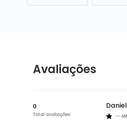
Avaliações
Danie
0
Total avaliações
--
M