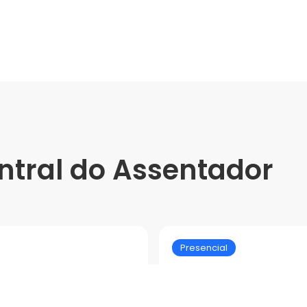
ntral do Assentador
Presencial
atos - Delta
Treinamento Gr
Biancogres | Ler