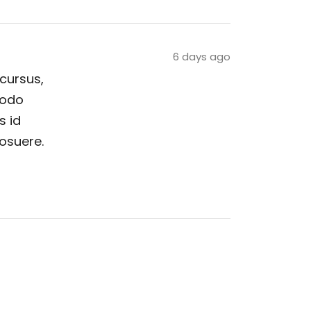
6 days ago
 cursus,
modo
s id
posuere.