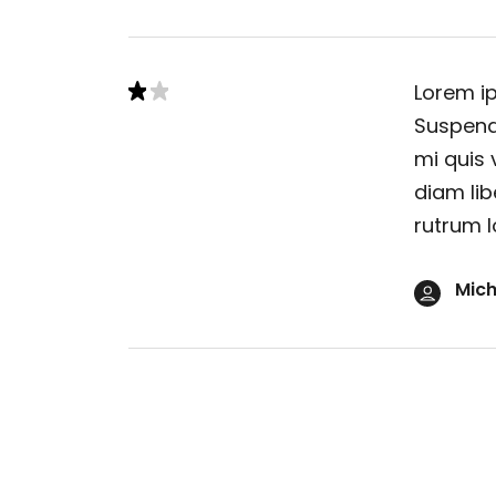
Lorem ip
Suspendi
mi quis 
diam lib
rutrum l
Mich