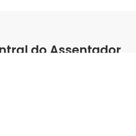
ntral do Assentador
e Marginal
ndes Formatos