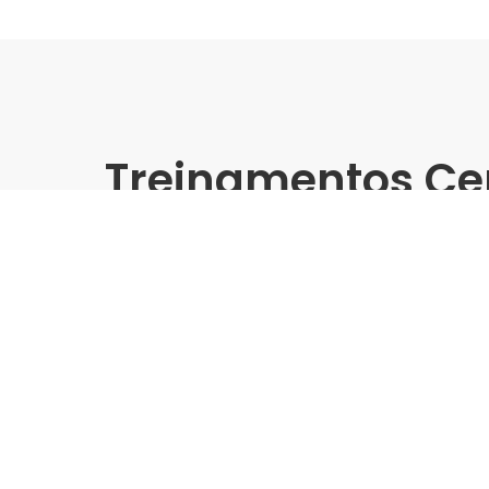
Treinamentos Ce
Presencial
Biancogres | Pro Telhanort
(2025) - Treinamento Gra
Indústria | Varejo:
Biancogres | Pro Telhanorte
Cidade:
São Paulo/SP
Data de realização:
10/9/25