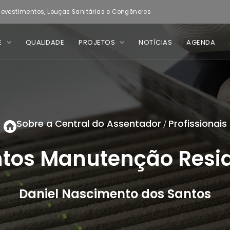
evestimentos, Louças Sanitárias e Congêneres
E
QUALIDADE
PROJETOS
NOTÍCIAS
AGENDA
Sobre a Central do Assentador
Profissionais
/
ntos Manutenção Resid
Daniel Nascimento dos Santos