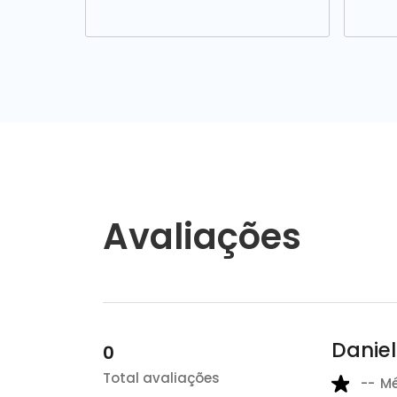
Avaliações
Danie
0
Total avaliações
--
M