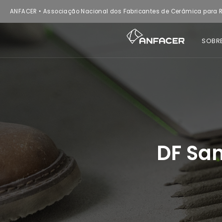
ANFACER • Associação Nacional dos Fabricantes de Cerâmica para R
SOBR
DF Sa