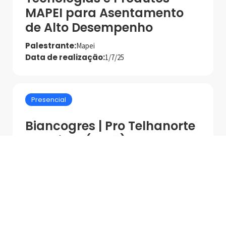
MAPEI para Asentamento
de Alto Desempenho
Palestrante:
Mapei
Data de realização:
1/7/25
Presencial
Biancogres | Pro Telhanorte
Marginal (2025) -
Treinamento Grandes
Formatos
Indústria | Varejo:
Biancogres | Pro Telhanorte
Cidade:
São Paulo/SP
Data de realização:
10/9/25