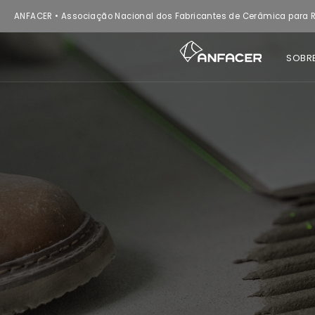
ANFACER • Associação Nacional dos Fabricantes de Cerâmica para R
SOBR