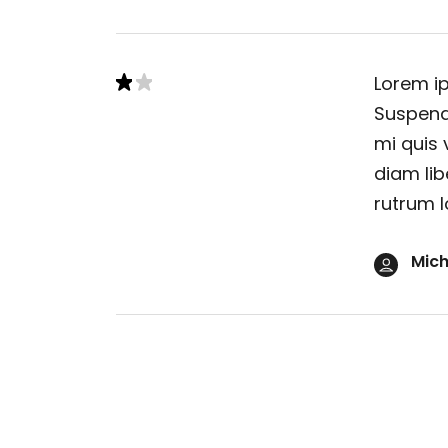
Lorem ip
Suspendi
mi quis 
diam lib
rutrum l
Mich