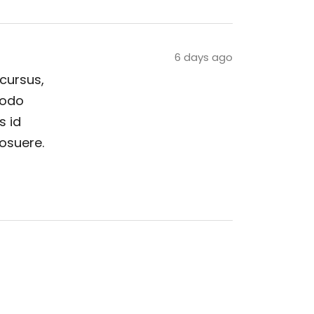
6 days ago
 cursus,
modo
s id
posuere.