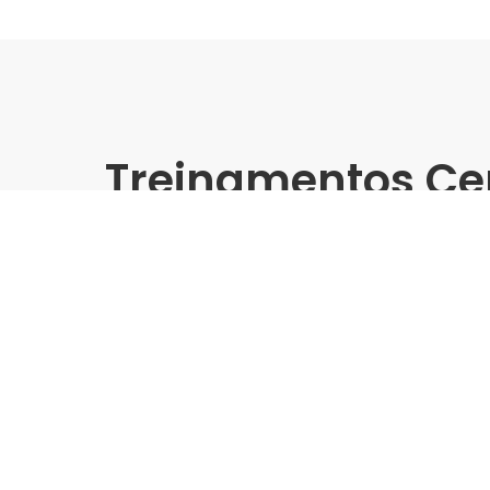
Treinamentos Ce
Presencial
Pointer | Leroy Merlin - Tr
Grandes Formatos
Indústria | Varejo:
Pointer | Leroy Merlin
Cidade:
Maceió/AL
Data de realização:
21/11/24