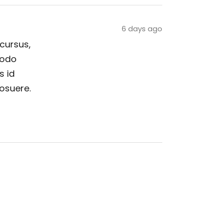
6 days ago
 cursus,
modo
s id
posuere.