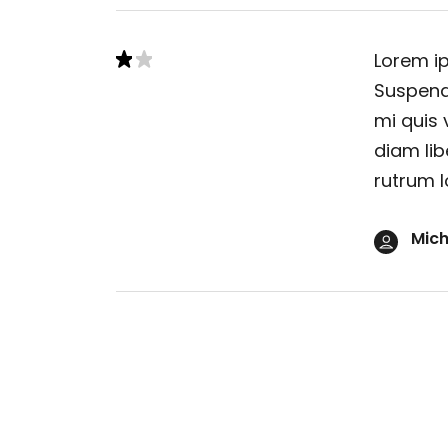
Lorem ip
Suspendi
mi quis 
diam lib
rutrum l
Mich