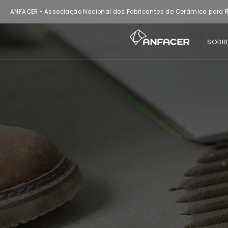
ANFACER • Associação Nacional dos Fabricantes de Cerâmica para R
SOBR