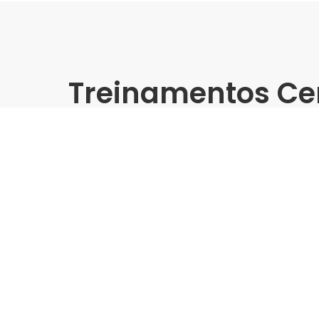
Treinamentos Ce
Presencial
Feras da Construção 2025 
Construsete | Delta
Indústria | Varejo:
Delta | Rede Construsete
Cidade:
Marília/SP
Data de realização:
22/7/25