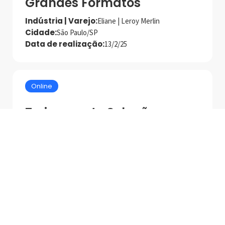
Grandes Formatos
Indústria | Varejo:
Eliane | Leroy Merlin
Cidade:
São Paulo/SP
Data de realização:
13/2/25
Online
Treinamento Soluções em
Tratamento e Colagem
com Produtos Tenax
Palestrante:
Tenax
Data de realização:
27/5/25