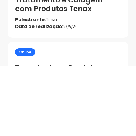
com Produtos Tenax
Palestrante:
Tenax
Data de realização:
27/5/25
Online
Tecnologias e Produtos
MAPEI para Asentamento
de Alto Desempenho
Palestrante:
Mapei
Data de realização:
1/7/25