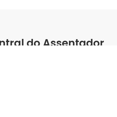
ntral do Assentador
(Dom Pedro) -
matos
m Pedro