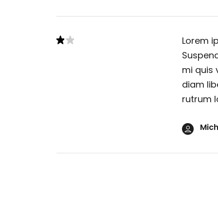
Lorem ip
Suspendi
mi quis 
diam lib
rutrum l
Mich