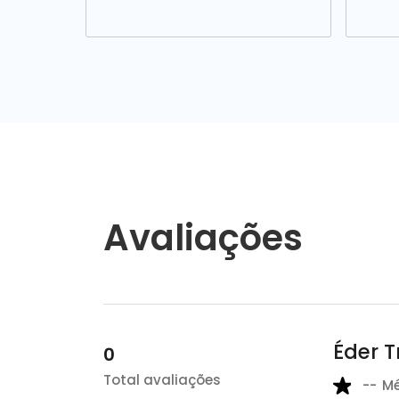
Avaliações
Éder T
0
Total avaliações
--
M