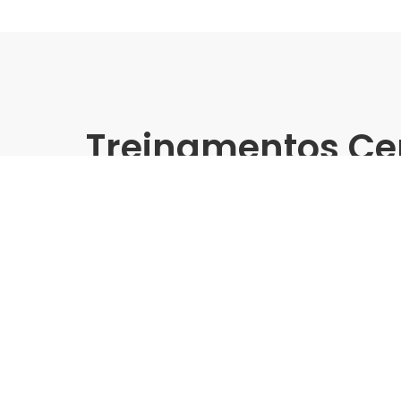
Treinamentos Ce
Presencial
Biancogres | Leroy Merlin 
Treinamento Grandes For
Indústria | Varejo:
Biancogres | Leroy Merlin Do
Cidade:
Campinas/SP
Data de realização:
24/10/24