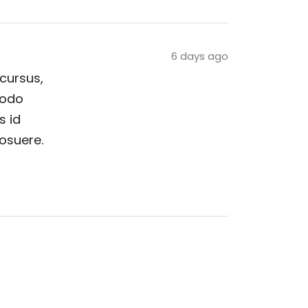
6 days ago
 cursus,
modo
s id
posuere.