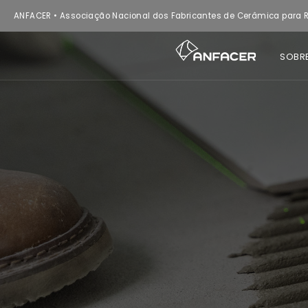
ANFACER • Associação Nacional dos Fabricantes de Cerâmica para R
SOBR