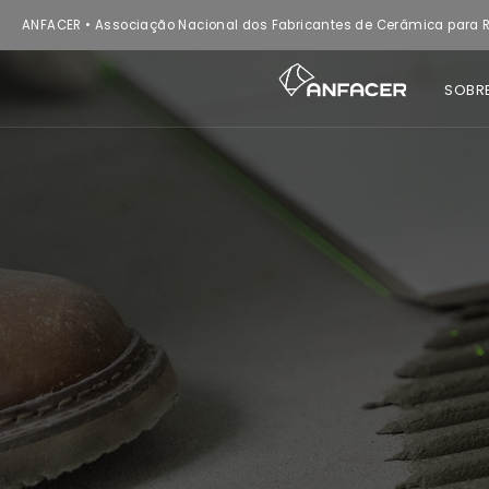
ANFACER • Associação Nacional dos Fabricantes de Cerâmica para R
SOBR