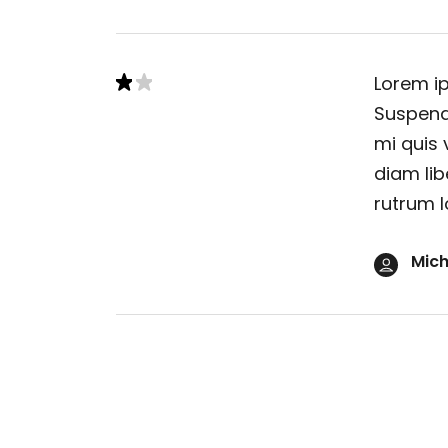
Lorem ip
Suspendi
mi quis 
diam lib
rutrum l
Mich