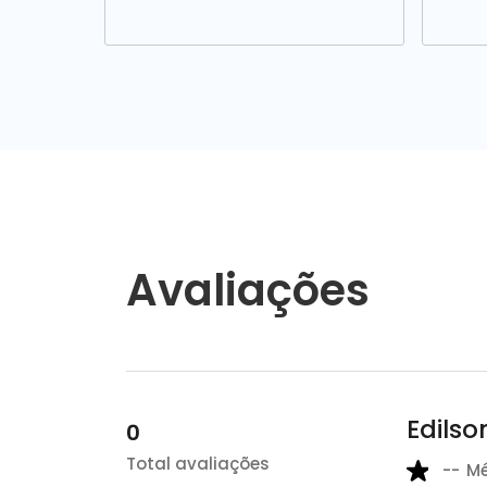
Avaliações
Edilso
0
Total avaliações
--
M