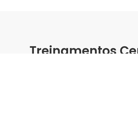
Treinamentos Ce
Presencial
Cerbras | Ferreira Costa J
Treinamento Grandes For
Indústria | Varejo:
Cerbras | Ferreira Costa
Cidade:
Cabedelo/PB
Data de realização:
12/8/25