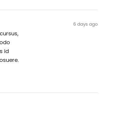
6 days ago
 cursus,
modo
s id
posuere.