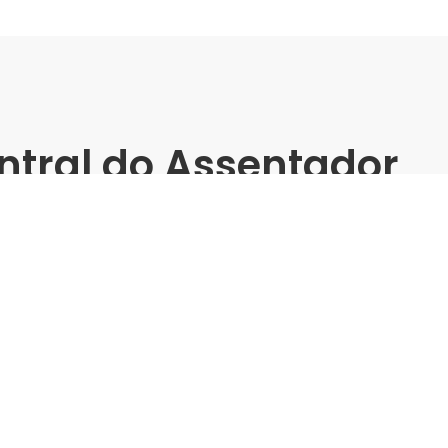
ntral do Assentador
oão Pessoa -
matos