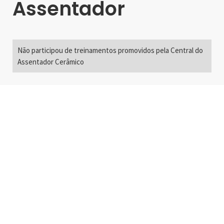
Assentador
Não participou de treinamentos promovidos pela Central do
Assentador Cerâmico
Alameda Santos, 2300
São Paulo, SP - Brasil
01418-200
+55 11 3192-0600