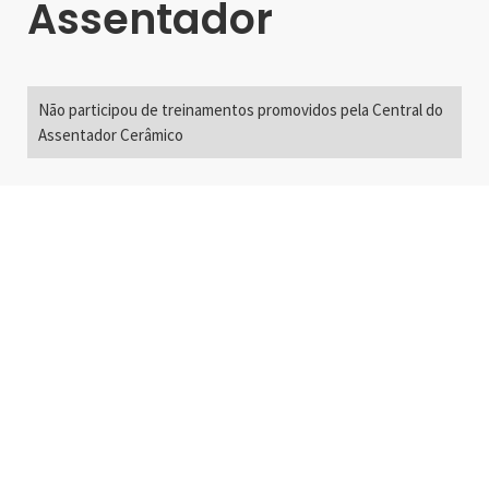
Assentador
Não participou de treinamentos promovidos pela Central do
Assentador Cerâmico
Alameda Santos, 2300
São Paulo, SP - Brasil
01418-200
+55 11 3192-0600