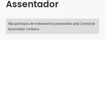
Assentador
Não participou de treinamentos promovidos pela Central do
Assentador Cerâmico
Alameda Santos, 2300
São Paulo, SP - Brasil
01418-200
+55 11 3192-0600