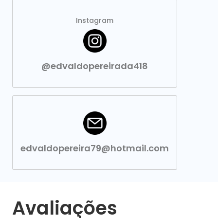
Instagram
@edvaldopereirada418
edvaldopereira79@hotmail.com
Avaliações