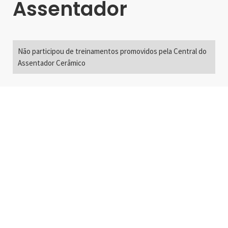
Assentador
Não participou de treinamentos promovidos pela Central do
Assentador Cerâmico
Alameda Santos, 2300
São Paulo, SP - Brasil
01418-200
+55 11 3192-0600