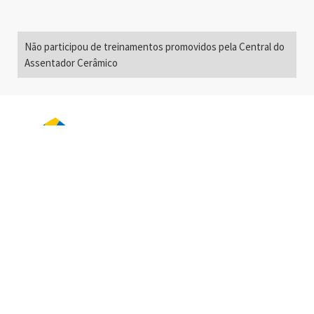
Não participou de treinamentos promovidos pela Central do
Assentador Cerâmico
Alameda Santos, 2300
São Paulo, SP - Brasil
01418-200
+55 11 3192-0600
info@anfacer.org.br