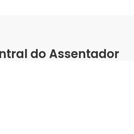
ntral do Assentador
atos -
Raposo Tavares -