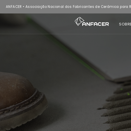
ANFACER • Associação Nacional dos Fabricantes de Cerâmica para R
SOBR