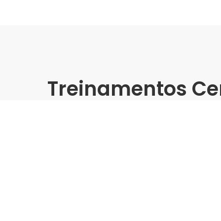
Treinamentos Ce
Presencial
Treinamento Grandes Form
Biancogres | Leroy Merlin 
São Paulo/SP
Indústria | Varejo:
Leroy Merlin Raposo Tavares