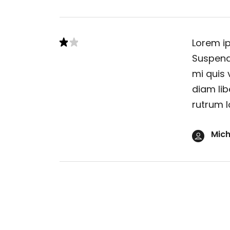
Lorem ip
Suspendi
mi quis 
diam lib
rutrum l
Mich