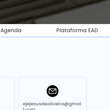
Agenda
Plataforma EAD
ejejesusdeoliveira@gmai
l.com