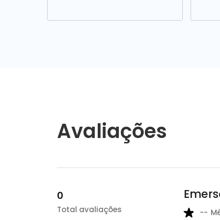
Avaliações
Emerso
0
Total avaliações
--
M