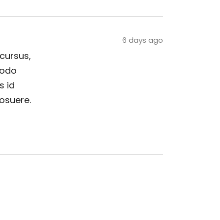
6 days ago
 cursus,
modo
s id
posuere.