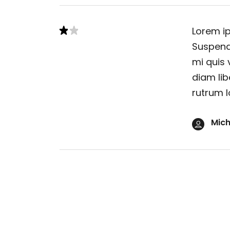
Lorem ip
Suspendi
mi quis 
diam lib
rutrum l
Mich