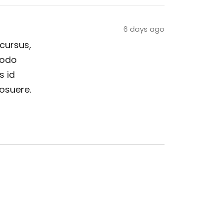
6 days ago
 cursus,
modo
s id
posuere.