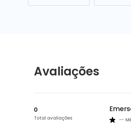
Avaliações
Emers
0
Total avaliações
--
M