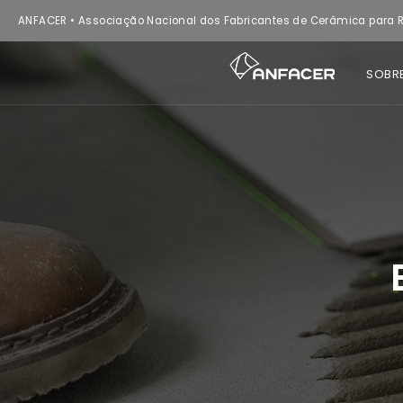
ANFACER • Associação Nacional dos Fabricantes de Cerâmica para R
SOBR