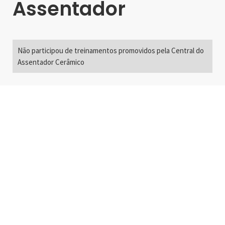
Assentador
Não participou de treinamentos promovidos pela Central do
Assentador Cerâmico
Alameda Santos, 2300
São Paulo, SP - Brasil
01418-200
+55 11 3192-0600