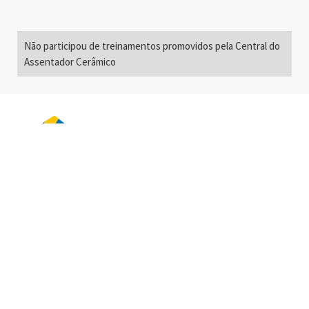
Não participou de treinamentos promovidos pela Central do
Assentador Cerâmico
Alameda Santos, 2300
São Paulo, SP - Brasil
01418-200
+55 11 3192-0600
info@anfacer.org.br