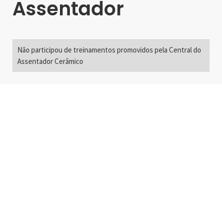
Assentador
Não participou de treinamentos promovidos pela Central do
Assentador Cerâmico
Alameda Santos, 2300
São Paulo, SP - Brasil
01418-200
+55 11 3192-0600