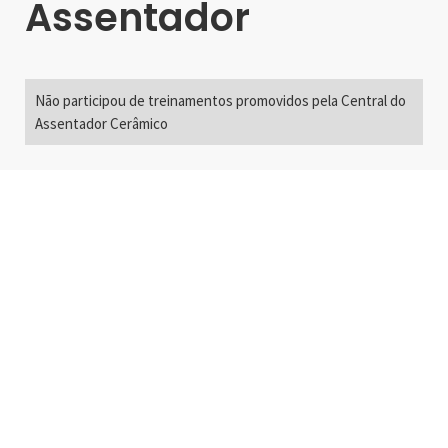
Assentador
Não participou de treinamentos promovidos pela Central do
Assentador Cerâmico
Alameda Santos, 2300
São Paulo, SP - Brasil
01418-200
+55 11 3192-0600