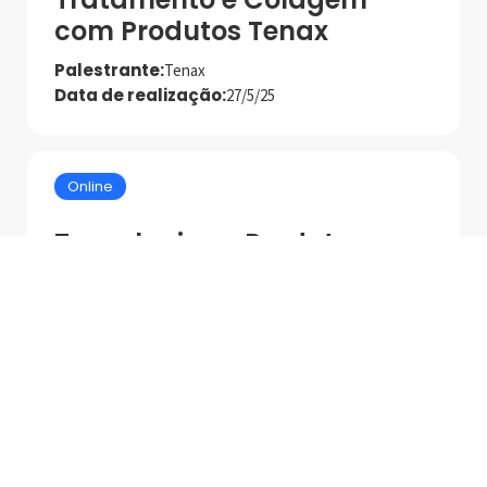
com Produtos Tenax
Palestrante:
Tenax
Data de realização:
27/5/25
Online
Tecnologias e Produtos
MAPEI para Asentamento
de Alto Desempenho
Palestrante:
Mapei
Data de realização:
1/7/25