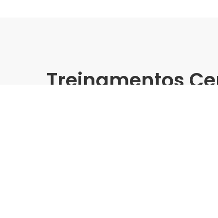
Treinamentos Ce
Presencial
Pointer | Leroy Merlin - Tr
Grandes Formatos
Indústria | Varejo:
Pointer | Leroy Merlin
Cidade:
Maceió/AL
Data de realização:
21/11/24