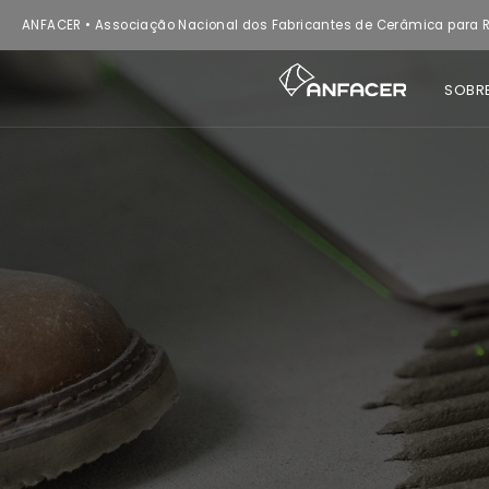
ANFACER • Associação Nacional dos Fabricantes de Cerâmica para R
SOBR