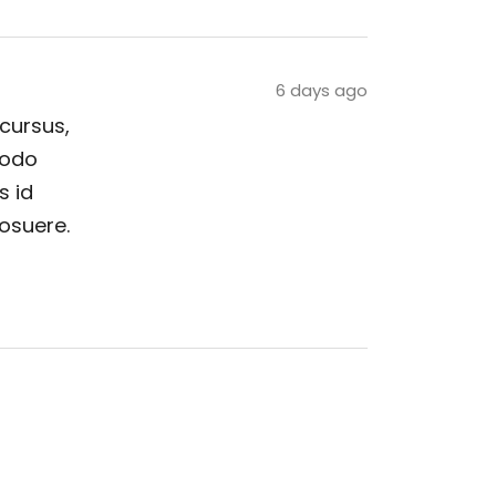
6 days ago
 cursus,
modo
s id
posuere.