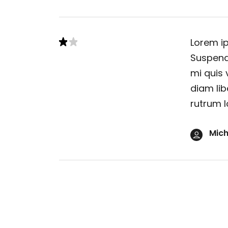
Lorem ip
Suspendi
mi quis 
diam lib
rutrum l
Mich