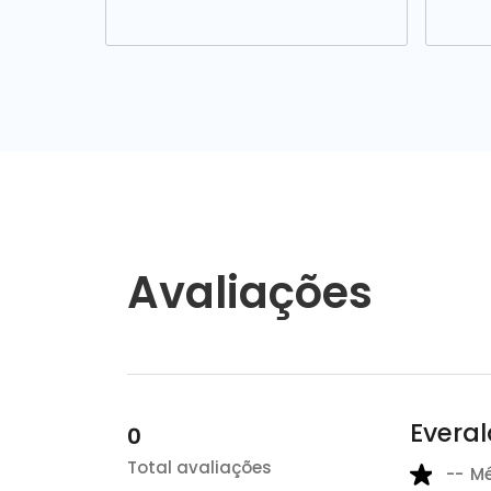
Avaliações
Everal
0
Total avaliações
--
M