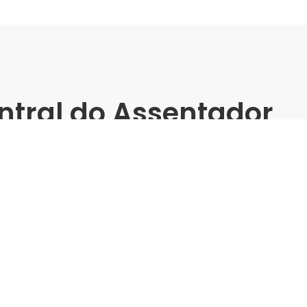
ntral do Assentador
(Dom Pedro) -
matos
m Pedro