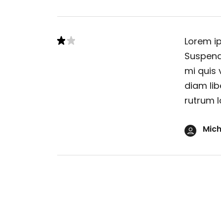
Lorem ip
Suspendi
mi quis 
diam lib
rutrum l
Mich