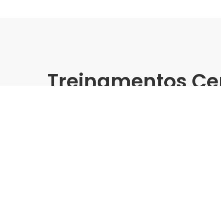
Treinamentos Ce
Presencial
Biancogres | Leroy Merlin 
Treinamento Grandes For
Indústria | Varejo:
Biancogres | Leroy Merlin Do
Cidade:
Campinas/SP
Data de realização:
24/10/24