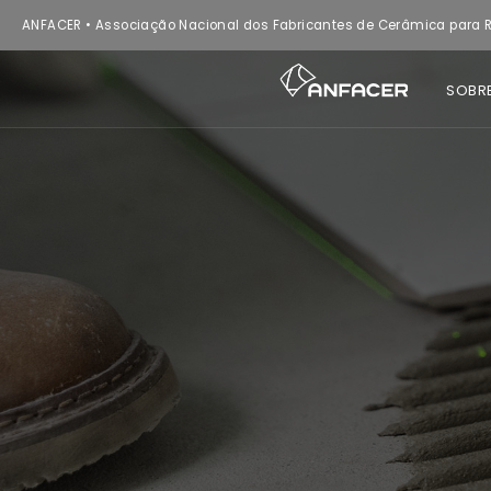
ANFACER • Associação Nacional dos Fabricantes de Cerâmica para R
SOBR