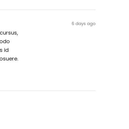
6 days ago
 cursus,
modo
s id
posuere.