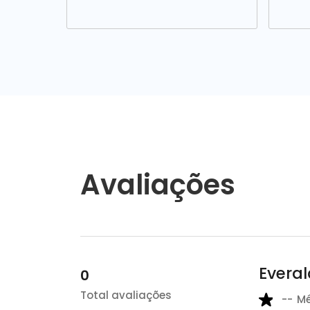
Avaliações
Evera
0
Total avaliações
--
M