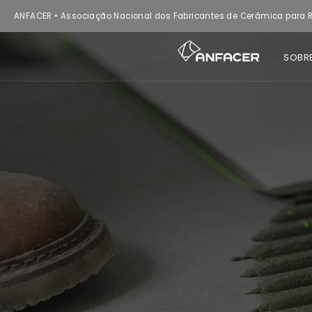
ANFACER • Associação Nacional dos Fabricantes de Cerâmica para R
SOBR