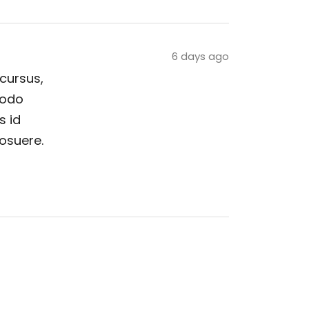
6 days ago
 cursus,
modo
s id
posuere.