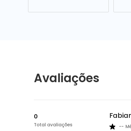
Avaliações
Fabian
0
Total avaliações
--
M