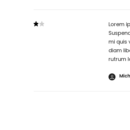
Lorem ip
Suspendi
mi quis 
diam lib
rutrum l
Mich