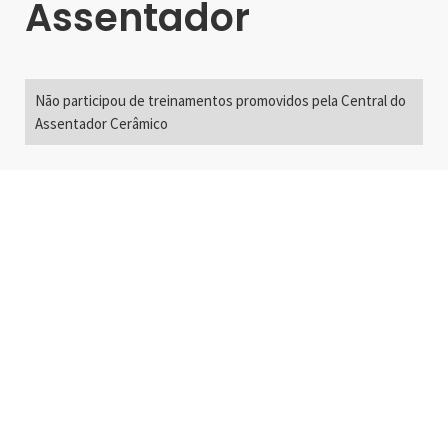
Assentador
Não participou de treinamentos promovidos pela Central do
Assentador Cerâmico
Alameda Santos, 2300
São Paulo, SP - Brasil
01418-200
+55 11 3192-0600