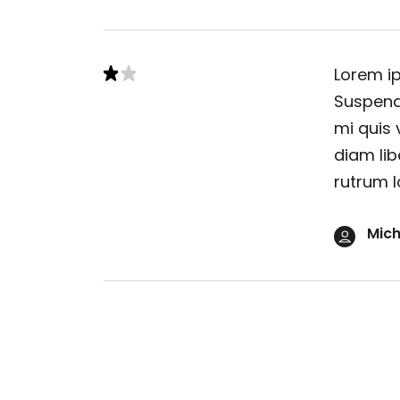
Lorem ip
Suspendi
mi quis 
diam lib
rutrum l
Mich