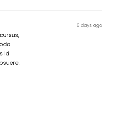
6 days ago
 cursus,
modo
s id
posuere.