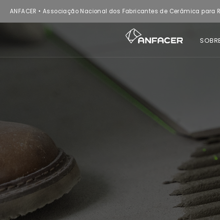
ANFACER • Associação Nacional dos Fabricantes de Cerâmica para R
SOBR