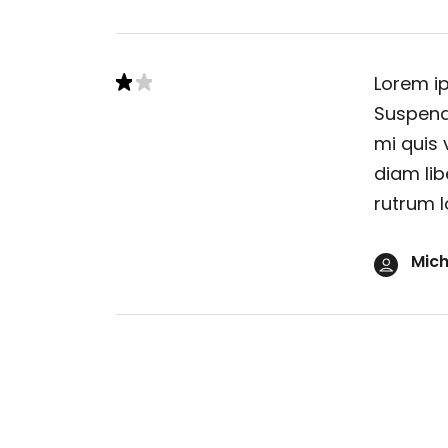
Lorem ip
Suspendi
mi quis 
diam lib
rutrum l
Mich