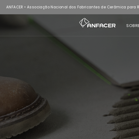
ANFACER • Associação Nacional dos Fabricantes de Cerâmica para R
SOBR