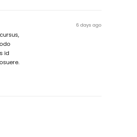
6 days ago
 cursus,
modo
s id
posuere.