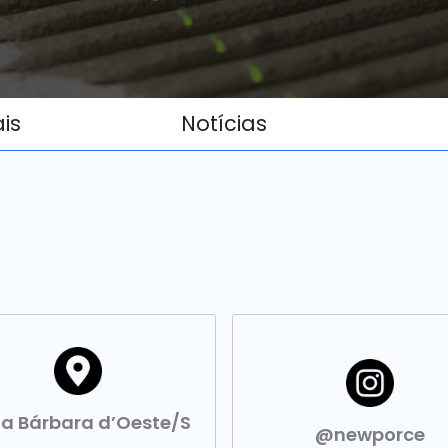
ais
Notícias
a Bárbara d’Oeste/S
@newporce