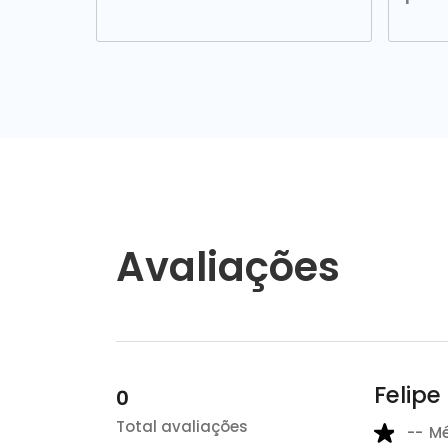
Avaliações
Felip
0
Total avaliações
--
M