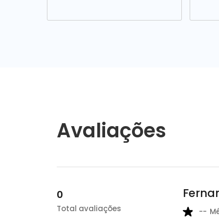
Avaliações
Ferna
0
Total avaliações
--
M