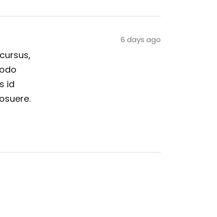
6 days ago
 cursus,
modo
s id
posuere.