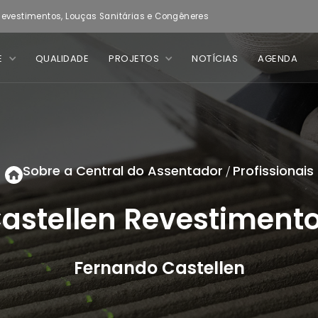
evestimentos, Louças Sanitárias e Congêneres
E
QUALIDADE
PROJETOS
NOTÍCIAS
AGENDA
Sobre a Central do Assentador
Profissionais
/
astellen Revestiment
Fernando Castellen