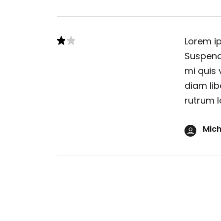
Lorem ip
Suspendi
mi quis 
diam lib
rutrum l
Mich