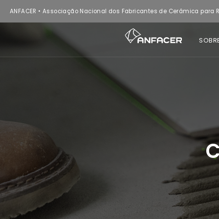
ANFACER • Associação Nacional dos Fabricantes de Cerâmica para R
SOBR
C