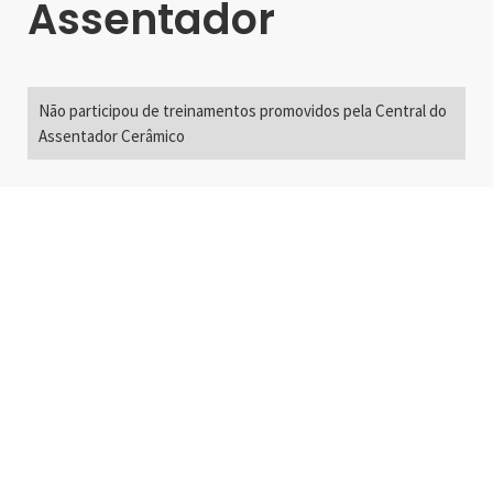
Assentador
Não participou de treinamentos promovidos pela Central do
Assentador Cerâmico
Alameda Santos, 2300
São Paulo, SP - Brasil
01418-200
+55 11 3192-0600