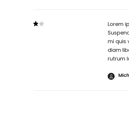
Lorem ip
Suspendi
mi quis 
diam lib
rutrum l
Mich