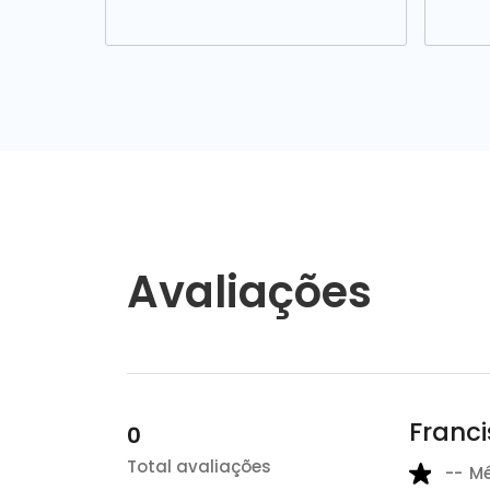
Avaliações
Franc
0
Total avaliações
--
M