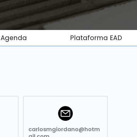
Agenda
Plataforma EAD
carlosmgiordano@hotm
ail.com