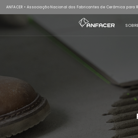
ANFACER • Associação Nacional dos Fabricantes de Cerâmica para R
SOBR