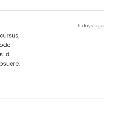
6 days ago
 cursus,
modo
s id
posuere.