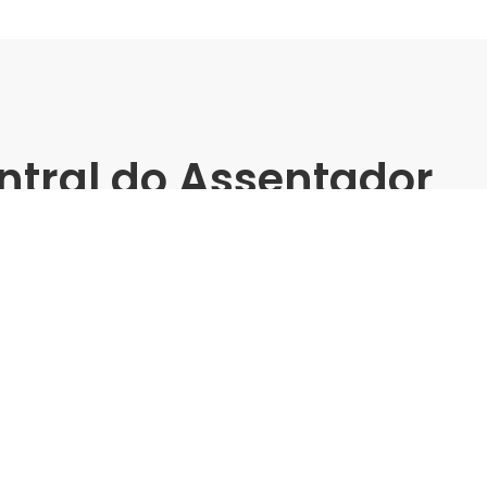
ntral do Assentador
e Marginal
ndes Formatos