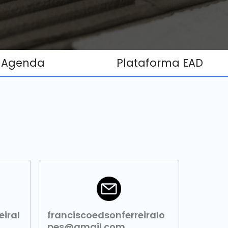
Agenda
Plataforma EAD
iral
franciscoedsonferreiralo
pes@gmail.com