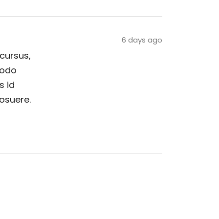
6 days ago
 cursus,
modo
s id
posuere.