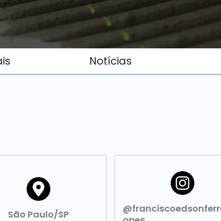
ais
Notícias
@franciscoedsonferre
São Paulo/SP
opes