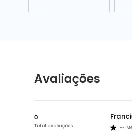
Avaliações
Franci
0
Total avaliações
--
M