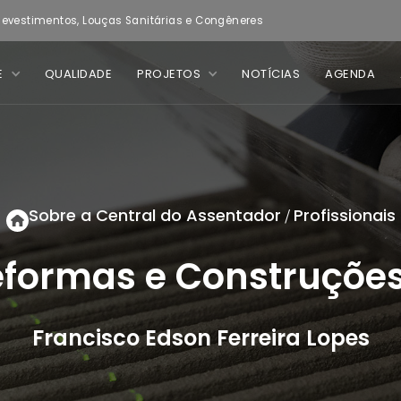
evestimentos, Louças Sanitárias e Congêneres
E
QUALIDADE
PROJETOS
NOTÍCIAS
AGENDA
Sobre a Central do Assentador
Profissionais
/
formas e Construçõe
Francisco Edson Ferreira Lopes