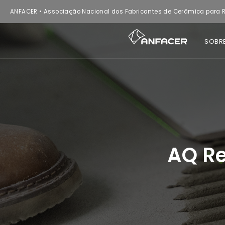
ANFACER • Associação Nacional dos Fabricantes de Cerâmica para R
SOBR
AQ Re