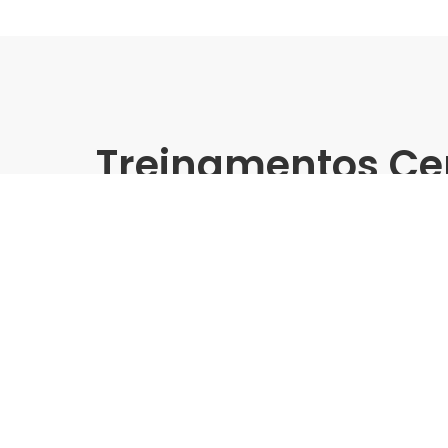
Treinamentos Ce
Presencial
Biancogres | Pro Telhanort
(2025) - Treinamento Gra
Indústria | Varejo:
Biancogres | Pro Telhanorte
Cidade:
São Paulo/SP
Data de realização:
10/9/25