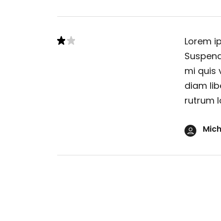
Lorem ip
Suspendi
mi quis 
diam lib
rutrum l
Mich